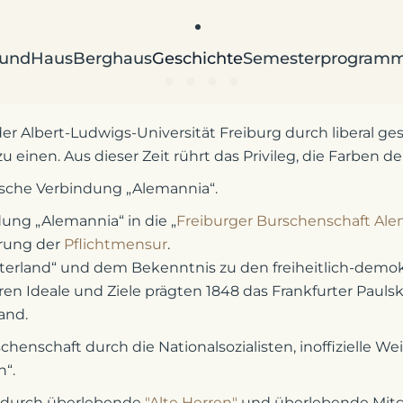
und
Haus
Berghaus
Geschichte
Semesterprogram
Demokratie, Toleranz, Blau-Wei
Demokratie, Toleranz, Blau-
Demokratie, Toleranz, Bl
Demokratie, Toleranz,
 Albert-Ludwigs-Universität Freiburg durch liberal ges
einen. Aus dieser Zeit rührt das Privileg, die Farben de
sche Verbindung „Alemannia“.
g „Alemannia“ in die „
Freiburger Burschenschaft Al
rung der
Pflichtmensur
.
aterland“ und dem Bekenntnis zu den freiheitlich-demo
ren Ideale und Ziele prägten 1848 das Frankfurter Pau
and.
enschaft durch die Nationalsozialisten, inoffizielle We
“.
 durch überlebende
"Alte Herren"
und überlebende Mitgl