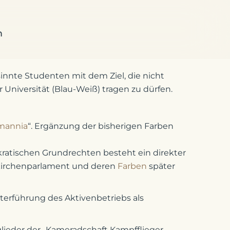
m
ß-Grün
Weiß-Grün
au-Weiß-Grün
 Blau-Weiß-Grün
innte Studenten mit dem Ziel, die nicht
r Universität (Blau-Weiß) tragen zu dürfen.
emannia
“. Ergänzung der bisherigen Farben
kratischen Grundrechten besteht ein direkter
lskirchenparlament und deren
Farben
später
iterführung des Aktivenbetriebs als
ieder der „Kameradschaft Kampfflieger