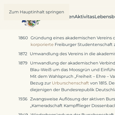
Zum Hauptinhalt springen
Willkommen
Aktivitas
Lebensb
1860
Gründung eines akademischen Vereins der
korporierte
Freiburger Studentenschaft zu 
1872
Umwandlung des Vereins in die akademi
1879
Umwandlung der akademischen Verbindun
Blau-Weiß um das Moosgrün und Einfüh
Mit dem Wahlspruch „Freiheit – Ehre – V
Bezug zur
Urburschenschaft
von 1815. De
diejenigen der Bundesrepublik Deutschl
1936
Zwangsweise Auflösung der aktiven Bursch
„Kameradschaft Kampfflieger Dossenbach
1949
Wiederbegründung der Burschenschaft